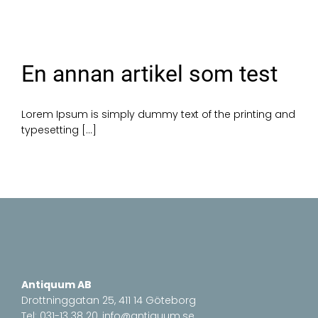
En annan artikel som test
Lorem Ipsum is simply dummy text of the printing and
typesetting [...]
Antiquum AB
Drottninggatan 25, 411 14 Göteborg
Tel: 031-13 38 20, info@antiquum.se