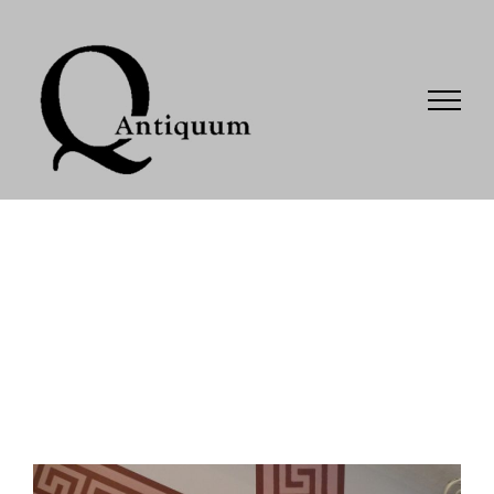
Fortsätt
till
innehållet
Okategoriserade
porno
porno izle
porno doeda
exonbet güncel giriş
•