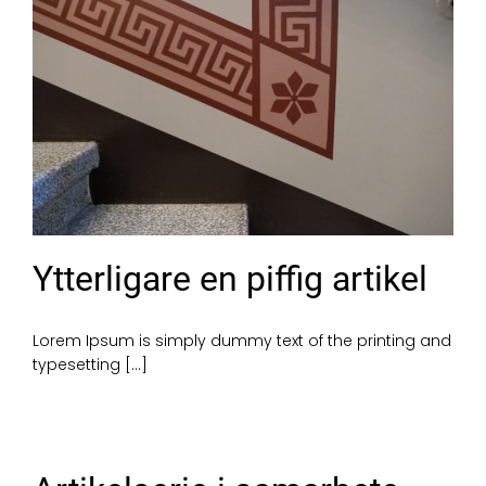
betwild güncel
•
radissonbet güncel giriş
•
pashagaming
güncel
•
palacebet giriş
•
palacebet güncel
•
maxwin
güncel giriş
•
spinco
•
betsin güncel giriş
•
betsalvador
güncel giriş
•
palazzobet giriş
•
royalbet giriş
•
Palacebet
•
casinofast
•
bahibom
•
deneme bonusu veren siteler
•
deneme bonusu veren casino siteleri
•
casino siteleri
•
deneme bonusu siteleri
•
deneme bonusu veren siteler
•
betasus giriş
•
betasus
•
deneme bonusu veren siteler
•
cratosroyalbet
•
casinofast
•
casinofast giriş
•
roketbet
•
grandpashabet güncel
•
Ytterligare en piffig artikel
Lorem Ipsum is simply dummy text of the printing and
typesetting [...]