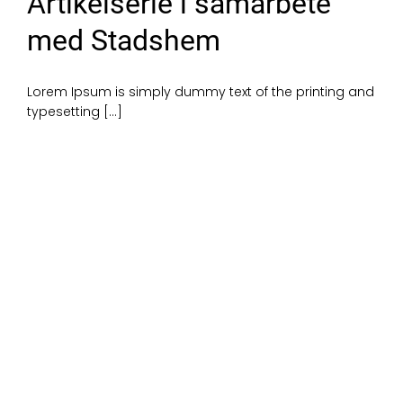
Artikelserie i samarbete
med Stadshem
Lorem Ipsum is simply dummy text of the printing and
typesetting [...]